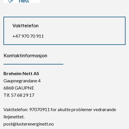
Vakttelefon
+47 970 70 911
Kontaktinformasjon
Breheim Nett AS
Gaupnegrandane 4
6868 GAUPNE
Tlf. 57 68 29 17
Vakttelefon: 97070911 for akutte problemer vedrørande
linjenettet.
post@lusterenerginett.no