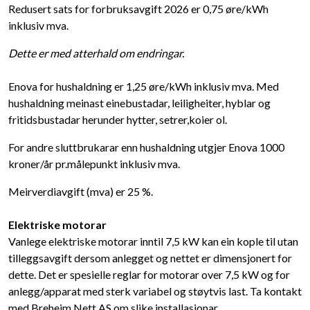
Redusert sats for forbruksavgift 2026 er 0,75 øre/kWh
inklusiv mva.
Dette er med atterhald om endringar.
Enova for hushaldning er 1,25 øre/kWh inklusiv mva. Med
hushaldning meinast einebustadar, leiligheiter, hyblar og
fritidsbustadar herunder hytter, setrer,koier ol.
For andre sluttbrukarar enn hushaldning utgjer Enova 1000
kroner/år pr.målepunkt inklusiv mva.
Meirverdiavgift (mva) er 25 %.
Elektriske motorar
Vanlege elektriske motorar inntil 7,5 kW kan ein kople til utan
tilleggsavgift dersom anlegget og nettet er dimensjonert for
dette. Det er spesielle reglar for motorar over 7,5 kW og for
anlegg/apparat med sterk variabel og støytvis last. Ta kontakt
med Breheim Nett AS om slike installasjonar.